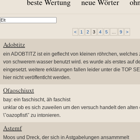
beste Wertung
neue Wörter
ohn
<
1
2
3
4
5
…
9
>
Adobtitz
ein ADOBTITZ ist ein geflecht von kleinen röhrchen, welches
von schwerem wasser benutzt wird. es wurde als erstes auf d
eingesetzt. weitere erklärungen fallen leider unter die TOP 
hier nicht veröffentlcht werden.
Ofaoschiuxt
bay: ein faschischt, äh faschist
unklar ob es sich zuweilen um den versuch handelt den alten 
\"oazopfist\" zu intonieren.
Astemf
Moos und Dreck, der sich in Astgabelungen ansammmelt