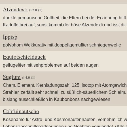
Atzendexti
2.0
(1)
Ø
dunkle peruanische Gottheit, die Eltern bei der Erziehung hilft:
Kartoffelbrei auf, sonst kommt der böse Atzendexti und isst dic
Ippisp
polyphom Wekkurativ mit doppeltgemuffter schniegenwelle
Equiotschielduuck
geflügeltier mit sehproblemen auf beiden augen
Sugium
4.0
(1)
Ø
Chem. Element, Kernladungszahl 125, Isotop mit Atomgewicht
Strahler, zerfällt sehr schnell zu süßlich-säuerlichem Schleim
bislang ausschließlich in Kaubonbons nachgewiesen
Cobfuinautscho
Kosename für Astro- und Kosmonautennauten, vornehmlich v
Lebensabschnittspartnerinnen und Gelibten verwendet. (Alle 