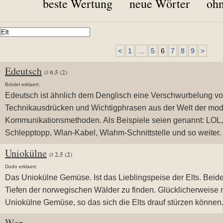
beste Wertung
neue Wörter
ohn
<
1
…
5
6
7
8
9
>
Edeutsch
0.5
(2)
Ø
Brödel erklaert:
Edeutsch ist ähnlich dem Denglisch eine Verschwurbelung v
Technikausdrücken und Wichtigphrasen aus der Welt der mo
Kommunikationsmethoden. Als Beispiele seien genannt: LOL,
Schlepptopp, Wlan-Kabel, Wlahm-Schnittstelle und so weiter.
Uniokülne
2.5
(2)
Ø
Dodo erklaert:
Das Uniokülne Gemüse. Ist das Lieblingspeise der Elts. Beides
Tiefen der norwegischen Wälder zu finden. Glücklicherweise
Uniokülne Gemüse, so das sich die Elts drauf stürzen können
Wep