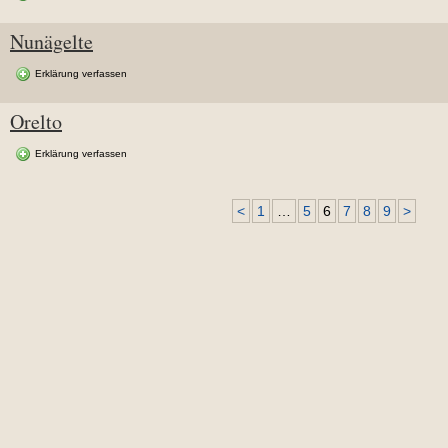
Nunägelte
Erklärung verfassen
Orelto
Erklärung verfassen
<
1
…
5
6
7
8
9
>