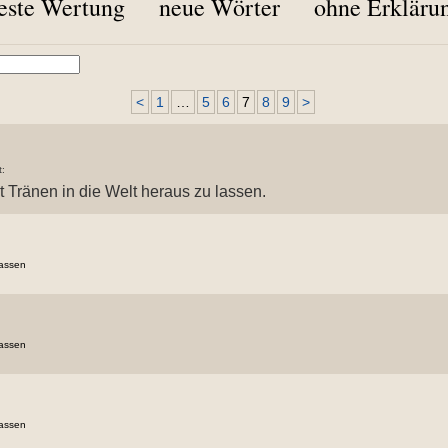
este Wertung
neue Wörter
ohne Erkläru
<
1
…
5
6
7
8
9
>
t:
t Tränen in die Welt heraus zu lassen.
fassen
fassen
fassen