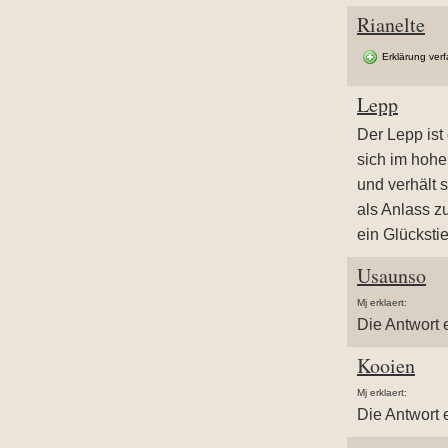
Rianelte
Erklärung ver
Lepp
Der Lepp ist
sich im hohe
und verhält 
als Anlass z
ein Glücksti
Usaunso
Mj erklaert:
Die Antwort 
Kooien
Mj erklaert:
Die Antwort 