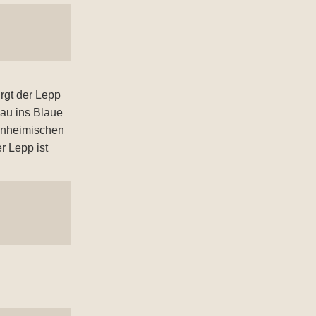
irgt der Lepp
au ins Blaue
Einheimischen
r Lepp ist