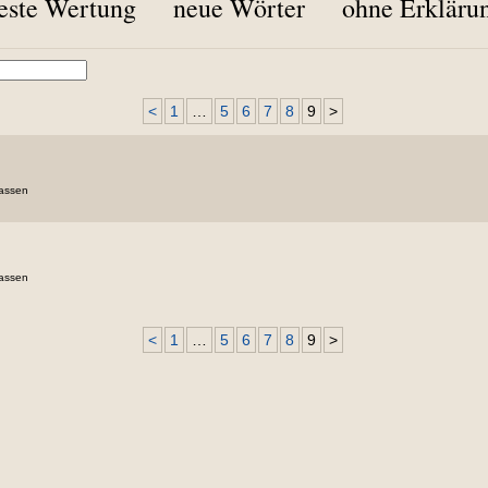
este Wertung
neue Wörter
ohne Erkläru
<
1
…
5
6
7
8
9
>
fassen
fassen
<
1
…
5
6
7
8
9
>