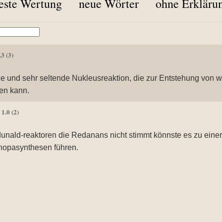
este Wertung
neue Wörter
ohne Erkläru
.3
(3)
le und sehr seltende Nukleusreaktion, die zur Entstehung von 
en kann.
1.0
(2)
Ø
nald-reaktoren die Redanans nicht stimmt könnste es zu einer
nopasynthesen führen.