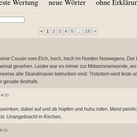
este Wertung
neue Wörter
ohne Erkläru
<
1
2
3
4
5
…
19
>
kleine Cousin vom Elch, hoch, hoch im Norden Norwegens. Der 
weimal gesehen. Leider war es immer zur Mittsommerwende, wo
rweise alle Skandinavier betrunken sind. Trotzdem wird feste an
r gerade deshalb.
5.0
(2)
inken, dabei auf und ab hüpfen und huhu rufen. Meist peinlich
ist. Unangebracht in Kirchen.
.0
(2)