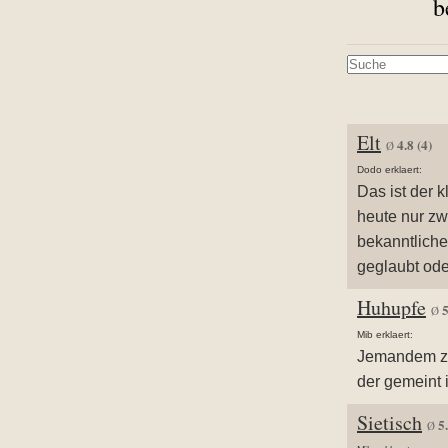
b
Elt
4.8
(4)
Ø
Dodo erklaert:
Das ist der 
heute nur z
bekanntliche
geglaubt ode
Huhupfe
Ø
Mib erklaert:
Jemandem zuw
der gemeint 
Sietisch
5
Ø