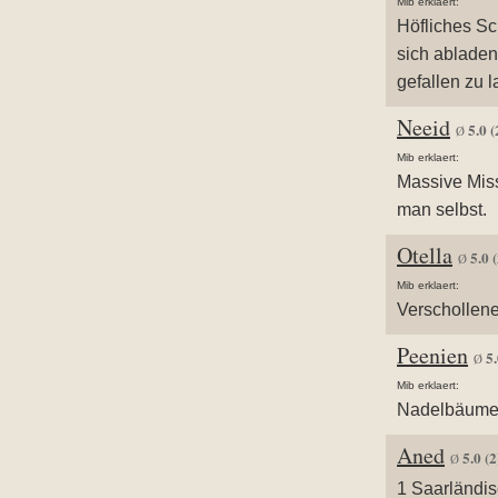
Mib erklaert:
Höfliches S
sich abladen
gefallen zu l
Neeid
5.0
(
Ø
Mib erklaert:
Massive Mis
man selbst.
Otella
5.0
(
Ø
Mib erklaert:
Verschollene
Peenien
5
Ø
Mib erklaert:
Nadelbäume 
Aned
5.0
(2
Ø
1 Saarländi