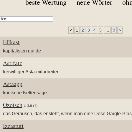
beste Wertung
neue Wörter
ohn
<
1
2
3
4
5
…
9
>
Ellkast
kapitalisten guilde
Astifatz
freiwilliger Asta-mitarbeiter
Astaapp
finnische Kettensäge
Ozotsch
2.0
(1)
Ø
das Geräusch, das ensteht, wenn man eine Dose Gargle-Blast
Izzastutt