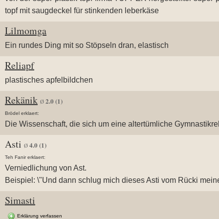
topf mit saugdeckel für stinkenden leberkäse
Lilmomga
Ein rundes Ding mit so Stöpseln dran, elastisch
Reliapf
plastisches apfelbildchen
Rekänik
2.0
(1)
Ø
Brödel erklaert:
Die Wissenschaft, die sich um eine altertümliche Gymnastikrel
Asti
4.0
(1)
Ø
Teh Fanir erklaert:
Verniedlichung von Ast.
Beispiel: \"Und dann schlug mich dieses Asti vom Rücki meine
Simasti
Erklärung verfassen