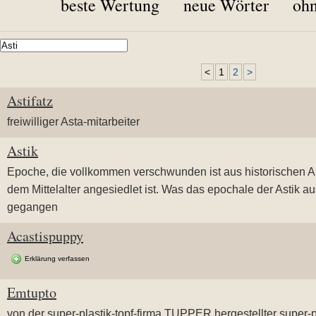
beste Wertung
neue Wörter
ohn
<
1
2
>
Astifatz
freiwilliger Asta-mitarbeiter
Astik
Epoche, die vollkommen verschwunden ist aus historischen 
dem Mittelalter angesiedlet ist. Was das epochale der Astik au
gegangen
Acastispuppy
Erklärung verfassen
Emtupto
von der super-plastik-topf-firma TUPPER hergestellter super-