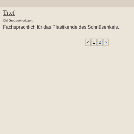
Titef
Old Greggory erklaert:
Fachsprachlich für das Plastikende des Schnüsenkels.
<
1
2
>