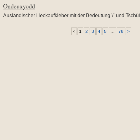
Ondeuxyodd
Ausländischer Heckaufkleber mit der Bedeutung \" und Tschüß 
<
1
2
3
4
5
…
78
>