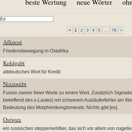
beste Wertung
neue Wörter
ohn
<
1
2
3
4
5
…
78
>
Afknost
Friedensbewegung in Ostafrika
Koldgabt
altdeutsches Wort für Kredit
Nizzquibt
Fusion zweier freier Worte zu einem Wort. Zusätzlich Sigmati
betreffend des s-Lautes) mit schwerem Ausläuferfehler am Wo
Bedeutung des Morphemkonglomerats: Nichts gibt [es].
Ostwux
ein russischen steppenwildtier, das sich vor allem von nageti