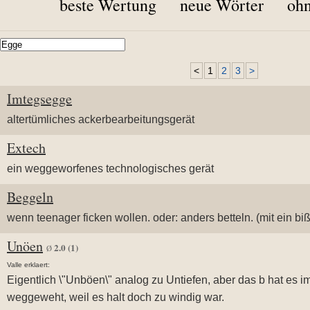
beste Wertung
neue Wörter
ohn
<
1
2
3
>
Imtegsegge
altertümliches ackerbearbeitungsgerät
Extech
ein weggeworfenes technologisches gerät
Beggeln
wenn teenager ficken wollen. oder: anders betteln. (mit ein biß
Unöen
2.0
(1)
Ø
Valle erklaert:
Eigentlich \"Unböen\" analog zu Untiefen, aber das b hat es im
weggeweht, weil es halt doch zu windig war.