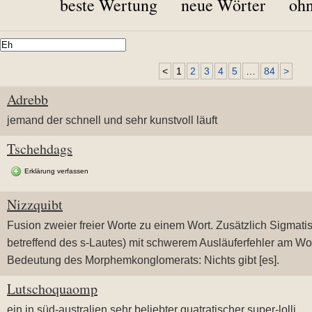
beste Wertung
neue Wörter
ohn
<
1
2
3
4
5
…
84
>
Adrebb
jemand der schnell und sehr kunstvoll läuft
Tschehdags
Erklärung verfassen
Nizzquibt
Fusion zweier freier Worte zu einem Wort. Zusätzlich Sigmati
betreffend des s-Lautes) mit schwerem Ausläuferfehler am Wo
Bedeutung des Morphemkonglomerats: Nichts gibt [es].
Lutschoquaomp
ein in süd-australien sehr beliebter quatratischer super-lolli