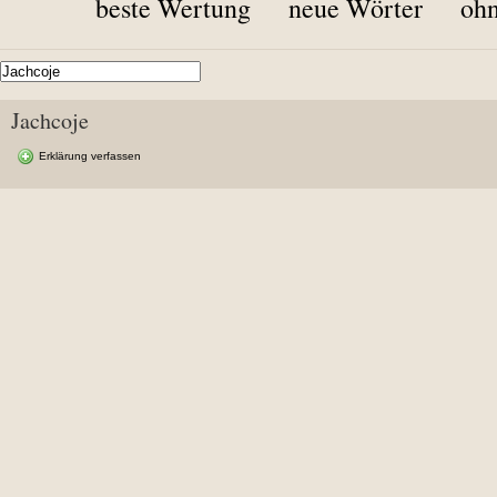
beste Wertung
neue Wörter
ohn
Jachcoje
Erklärung verfassen