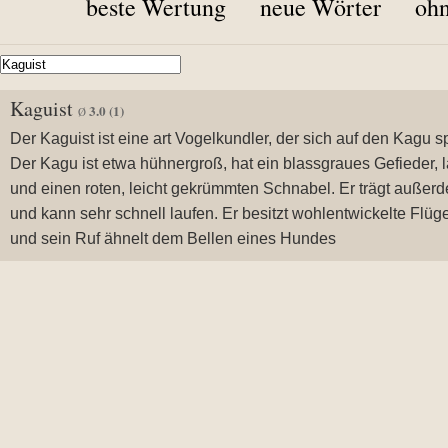
beste Wertung
neue Wörter
ohn
Kaguist
3.0
(1)
Ø
Der Kaguist ist eine art Vogelkundler, der sich auf den Kagu spe
Der Kagu ist etwa hühnergroß, hat ein blassgraues Gefieder, 
und einen roten, leicht gekrümmten Schnabel. Er trägt auße
und kann sehr schnell laufen. Er besitzt wohlentwickelte Flüge
und sein Ruf ähnelt dem Bellen eines Hundes