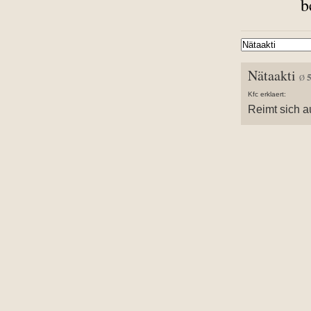
b
Nätaakti
Ø
Kfc erklaert:
Reimt sich a