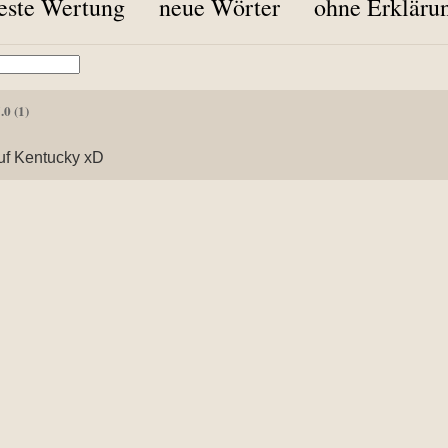
este Wertung
neue Wörter
ohne Erkläru
5.0
(1)
uf Kentucky xD