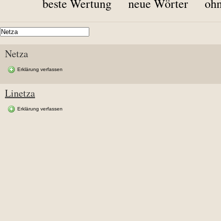
beste Wertung
neue Wörter
ohn
Netza
Erklärung verfassen
Linetza
Erklärung verfassen