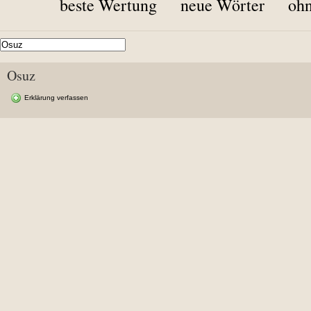
beste Wertung
neue Wörter
ohn
Osuz
Erklärung verfassen