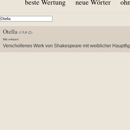
beste Wertung
neue Wörter
ohn
Otella
5.0
(2)
Ø
Mib erklaert:
Verschollenes Werk von Shakespeare mit weiblicher Hauptfig