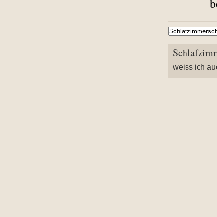
b
Schlafzimm
weiss ich auc