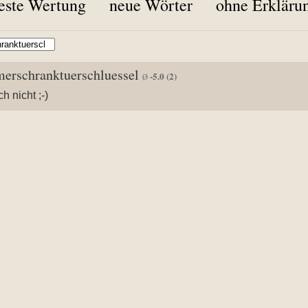
este Wertung
neue Wörter
ohne Erkläru
erschranktuerschluessel
-5.0
(2)
Ø
h nicht ;-)