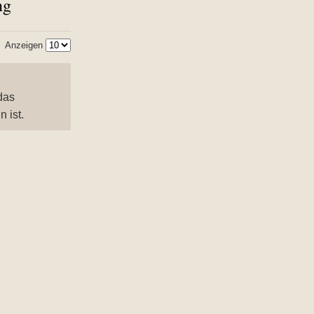
ng
Anzeigen
das
 ist.