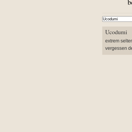
b
Ucodumi
extrem selte
vergessen de