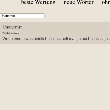
beste Wertung
neue Wörter
ohn
Unanemm
Brödel erklaert:
Wenn einem was peinlich ist nuschelt man ja auch. das ist ja .