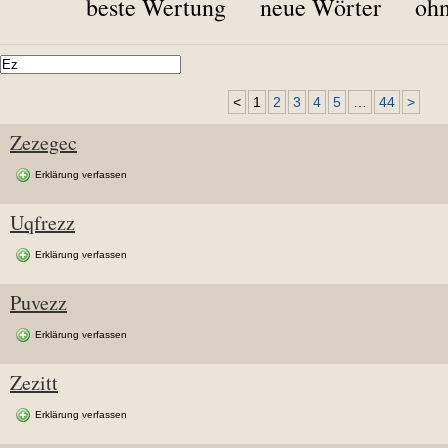
beste Wertung
neue Wörter
ohn
<
1
2
3
4
5
…
44
>
Zezegec
Erklärung verfassen
Uqfrezz
Erklärung verfassen
Puvezz
Erklärung verfassen
Zezitt
Erklärung verfassen