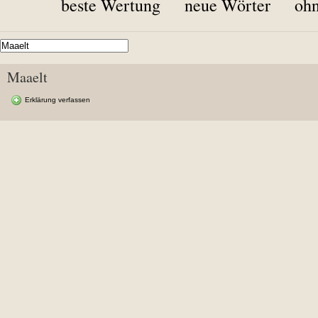
beste Wertung
neue Wörter
ohn
Maaelt
Erklärung verfassen