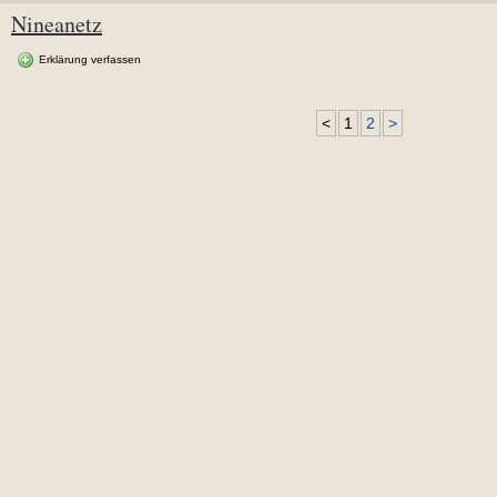
Nineanetz
Erklärung verfassen
<
1
2
>