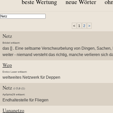
beste Wertung
neue Wörter
ohn
<
1
2
>
Netz
Brödel erklaert:
das [] . Eine seltsame Verschwurbelung von Dingen, Sachen,
weiter - niemand versteht das richtig, manche verlieren sich dar
Wep
Enrico Laser erklaert:
weltweites Netzwerk für Deppen
Netz
5.0
(1)
Ø
Ap0phis29 erklaert:
Endhaltestelle für Fliegen
Uananetzo